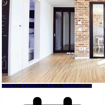
일산동구신축빌라
경기도신축빌라
신축빌라분양
최신글