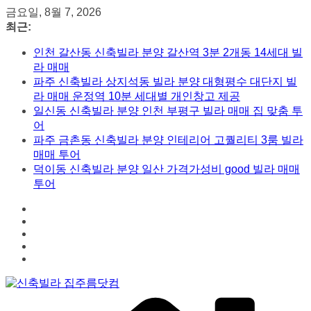
콘
금요일, 8월 7, 2026
텐
최근:
츠
인천 갈산동 신축빌라 분양 갈산역 3분 2개동 14세대 빌
로
라 매매
건
파주 신축빌라 상지석동 빌라 분양 대형평수 대단지 빌
너
라 매매 운정역 10분 세대별 개인창고 제공
뛰
일신동 신축빌라 분양 인천 부평구 빌라 매매 집 맞춤 투
기
어
파주 금촌동 신축빌라 분양 인테리어 고퀄리티 3룸 빌라
매매 투어
덕이동 신축빌라 분양 일산 가격가성비 good 빌라 매매
투어