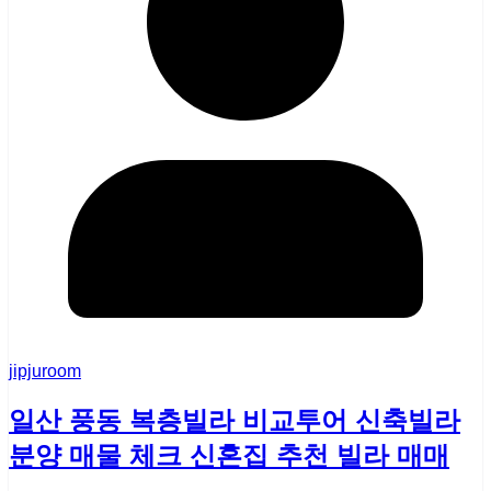
jipjuroom
일산 풍동 복층빌라 비교투어 신축빌라
분양 매물 체크 신혼집 추천 빌라 매매