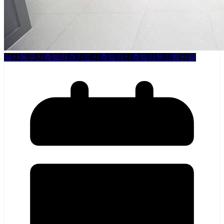
일산동구신축빌라
경기도신축빌라
신축빌라분양
최신글