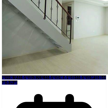
일산동구신축빌라
경기도신축빌라
복층빌라
신축빌라분양
최신
글
추천글