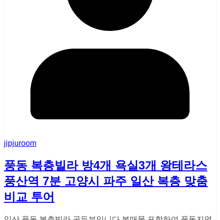
jipjuroom
풍동 복층빌라 방4개 욕실3개 왕테라스
풍산역 7분 고양시 파주 일산 복층 맞춤
비교 투어
일산 풍동 복층빌라 골든뷰입니다 본매물 포함하여 풍동지역