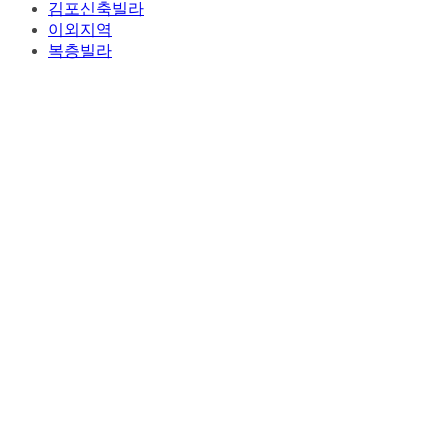
김포신축빌라
이외지역
복층빌라