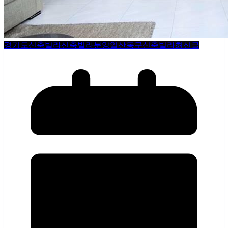
경기도신축빌라
신축빌라분양
일산동구신축빌라
최신글