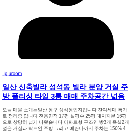
jipjuroom
일산 신축빌라 성석동 빌라 분양 거실 주
방 폴리싱 타일 3룸 매매 주차공간 넓음
​​오늘 매물 소개는​일산 동구 성석동입지입니다 잔여세대 특가
로 정리중 입니다 ​전용면적 17평 실평수 25평 ​대지지분 16평
으로 ​상당히 넓게 나왔습니다 ​아파트형 구조인 방3개 욕실2개
​넓은 거실과 탁트인 주방 그리고 ​베란다까지 주차는 150% 4