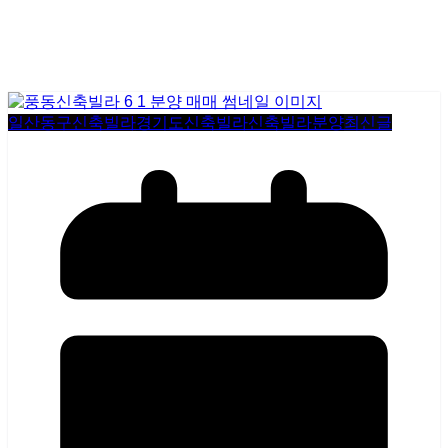
일산동구신축빌라
경기도신축빌라
신축빌라분양
최신글