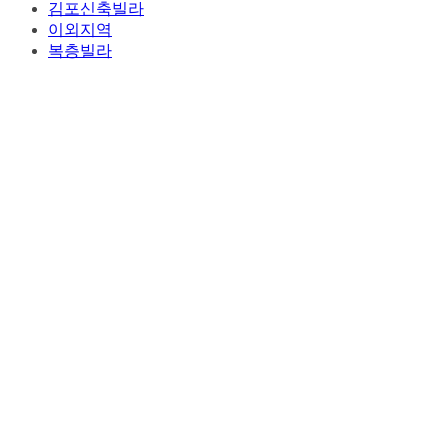
김포신축빌라
이외지역
복층빌라