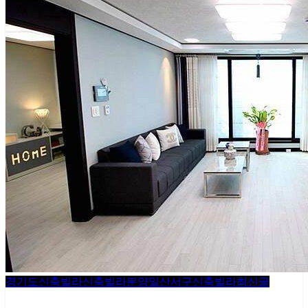
경기도신축빌라
신축빌라분양
일산서구신축빌라
최신글