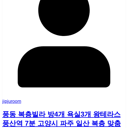
jipjuroom
풍동 복층빌라 방4개 욕실3개 왕테라스
풍산역 7분 고양시 파주 일산 복층 맞춤