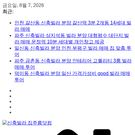
콘
금요일, 8월 7, 2026
텐
최근:
츠
인천 갈산동 신축빌라 분양 갈산역 3분 2개동 14세대 빌
로
라 매매
건
파주 신축빌라 상지석동 빌라 분양 대형평수 대단지 빌
너
라 매매 운정역 10분 세대별 개인창고 제공
뛰
일신동 신축빌라 분양 인천 부평구 빌라 매매 집 맞춤 투
기
어
파주 금촌동 신축빌라 분양 인테리어 고퀄리티 3룸 빌라
매매 투어
덕이동 신축빌라 분양 일산 가격가성비 good 빌라 매매
투어