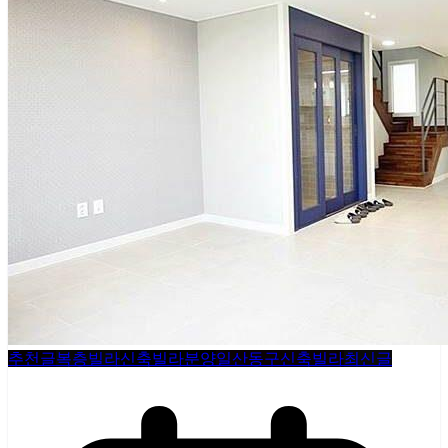
추천글
복층빌라
신축빌라분양
일산동구신축빌라
최신글