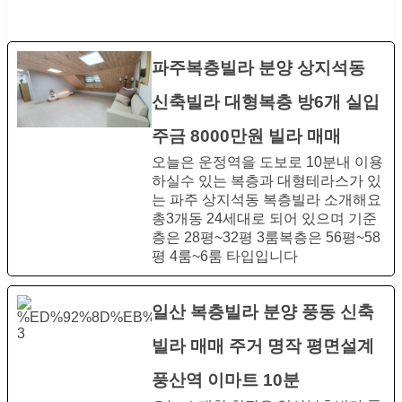
파주복층빌라 분양 상지석동
신축빌라 대형복층 방6개 실입
주금 8000만원 빌라 매매
오늘은 운정역을 도보로 10분내 이용
하실수 있는 복층과 대형테라스가 있
는 파주 상지석동 복층빌라 소개해요
총3개동 24세대로 되어 있으며 기준
층은 28평~32평 3룸복층은​ 56평~58
평 4룸~6룸 타입입니다
일산 복층빌라 분양 풍동 신축
빌라 매매 주거 명작 평면설계
풍산역 이마트 10분