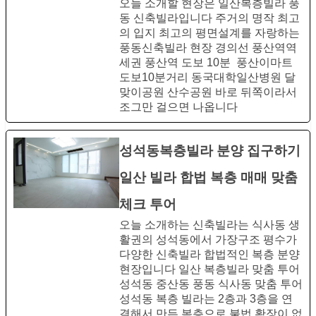
오늘 소개할 현장은 일산복층빌라​ 풍
동 신축빌라입니다​ 주거의 명작 최고
의 입지​ 최고의 평면설계를​ 자랑하는
풍동신축빌라 현장​ 경의선 풍산역역
세권​ 풍산역 도보 10분 ​ 풍산이마트
도보10분거리​ 동국대학일산병원​ 달
맞이공원 산수공원 바로 뒤쪽이라서
조그만 걸으면 나옵니다
성석동복층빌라​ 분양 집구하기
일산 빌라 합법 복층 매매 맞춤
체크 투어
오늘 소개하는 신축빌라는​ 식사동 생
활권의 성석동에서​ 가장구조 평수가
다양한​ 신축빌라 합법적인​ 복층 분양
현장입니다​ 일산 복층빌라 맞춤 투어​
성석동 중산동 풍동​ 식사동 맞춤 투어
성석동 복층 빌라는​ 2층과 3층을 연
결해서​ 만든 복층으로​ 불법 확장이 없